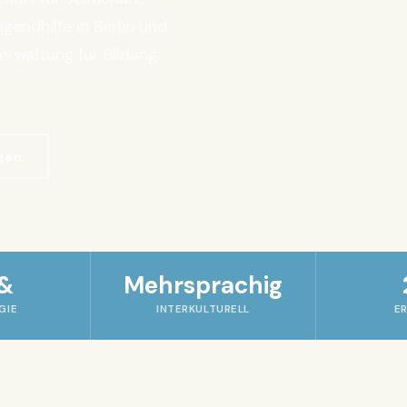
gendhilfe in Berlin und
rwaltung für Bildung,
agen
 &
Mehrsprachig
GIE
INTERKULTURELL
E