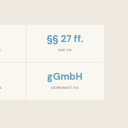
§§ 27 ff.
N
SGB VIII
n
gGmbH
G
GEMEINNÜTZIG