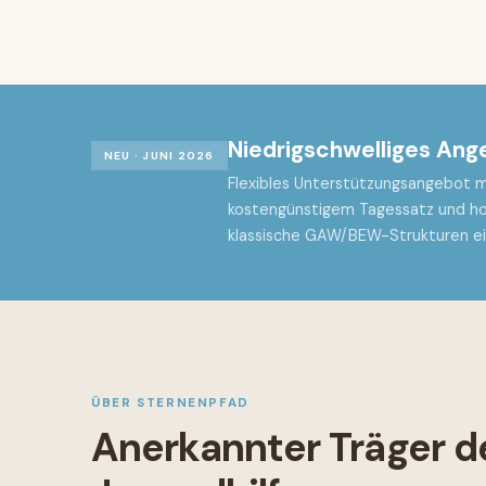
Niedrigschwelliges Ang
NEU · JUNI 2026
Flexibles Unterstützungsangebot m
kostengünstigem Tagessatz und hohe
klassische GAW/BEW-Strukturen ei
ÜBER STERNENPFAD
Anerkannter Träger de