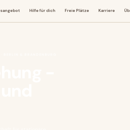
lfsangebot
Hilfe für dich
Freie Plätze
Karriere
Üb
 · BERLIN & BRANDENBURG
iehung -
 und
haft für stationäre,