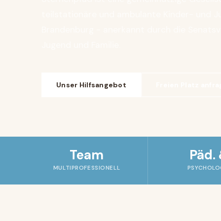
teilstationäre und ambulante Kinder- und Ju
Brandenburg - anerkannt durch die Senatsve
Jugend und Familie.
Unser Hilfsangebot
Freien Platz anfr
Team
Päd.
MULTIPROFESSIONELL
PSYCHOLO