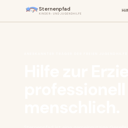
Sternenpfad
Hi
KINDER- UND JUGENDHILFE
ANERKANNTER TRÄGER DER FREIEN JUGENDHILFE
Hilfe zur Erz
professionell
menschlich.
Sternenpfad ist eine gemeinnützige Gesellsc