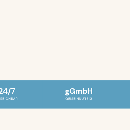
24/7
gGmbH
RREICHBAR
GEMEINNÜTZIG