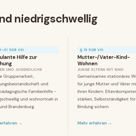
nd niedrigschwellig
9–31 SGB VIII
§ 19 SGB VIII
lante Hilfe zur
Mutter-/Vater-Kind-
ehung
Wohnen
IEN UND JUGENDLICHE
JUNGE ELTERN MIT KIND
le Gruppenarbeit,
Gemeinsames stationäres W
hungsbeistandschaft und
für junge Mütter und Väter mi
lpädagogische Familienhilfe -
ihren Kindern. Elternkompete
igschwellig und wohnortnah in
stärken, Selbstständigkeit för
n und Brandenburg.
Bindung sichern.
erfahren →
Mehr erfahren →