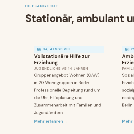
HILFSANGEBOT
Stationär, ambulant u
§§ 34, 41 SGB VIII
§§ 2
Vollstationäre Hilfe zur
Ambu
Erziehung
Erzi
JUGENDLICHE AB 14 JAHREN
FAMIL
Gruppenangebot Wohnen (GAW)
Sozia
in 20 Wohngruppen in Berlin.
Erzie
Professionelle Begleitung rund um
sozia
die Uhr, Hilfeplanung und
niedr
Zusammenarbeit mit Familien und
Berli
Jugendämtern.
Mehr erfahren →
Mehr 