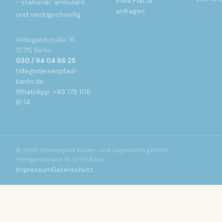
Freie Plätze
- stationär, ambulant
anfragen
und niedrigschwellig.
Hildegardstraße 16 ·
10715 Berlin
030 / 94 04 66 25
hilfe@sternenpfad-
berlin.de
WhatsApp: +49 179 106
81 14
© 2025 Sternenpfad Kinder- und Jugendhilfe gGmbH ·
Hildegardstraße 16, 10715 Berlin
Impressum
Datenschutz