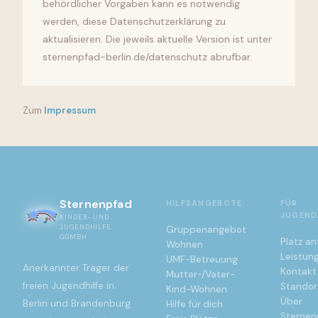
behördlicher Vorgaben kann es notwendig
werden, diese Datenschutzerklärung zu
aktualisieren. Die jeweils aktuelle Version ist unter
sternenpfad-berlin.de/datenschutz abrufbar.
Zum
Impressum
Sternenpfad
HILFSANGEBOTE
FÜR
JUGEND
KINDER- UND
JUGENDHILFE
Gruppenangebot
GGMBH
Platz an
Wohnen
Leistung
UMF-Betreuung
Anerkannter Träger der
Kontakt
Mutter-/Vater-
freien Jugendhilfe in
Standor
Kind-Wohnen
Über
Berlin und Brandenburg
Hilfe für dich
Sternen