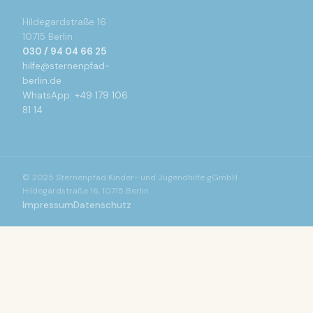
Hildegardstraße 16 ·
10715 Berlin
030 / 94 04 66 25
hilfe@sternenpfad-
berlin.de
WhatsApp: +49 179 106
81 14
© 2025 Sternenpfad Kinder- und Jugendhilfe gGmbH ·
Hildegardstraße 16, 10715 Berlin
Impressum
Datenschutz