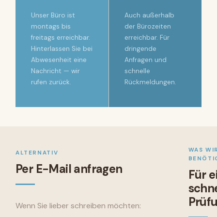
Unser Büro ist
Auch außerhalb
montags bis
der Bürozeiten
freitags erreichbar.
erreichbar. Für
Hinterlassen Sie bei
dringende
Abwesenheit eine
Anfragen und
Nachricht — wir
schnelle
rufen zurück.
Rückmeldungen.
WAS WI
ALTERNATIV
BENÖTI
Per E-Mail anfragen
Für e
schne
Prüf
Wenn Sie lieber schreiben möchten: