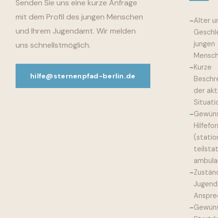
Senden Sie uns eine kurze Anfrage
mit dem Profil des jungen Menschen
-
Alter u
und Ihrem Jugendamt. Wir melden
Geschl
jungen
uns schnellstmöglich.
Mensc
-
Kurze
hilfe@sternenpfad-berlin.de
Beschr
der akt
Situati
-
Gewün
Hilfefo
(statio
teilstat
ambula
-
Zustän
Jugend
Anspre
-
Gewün