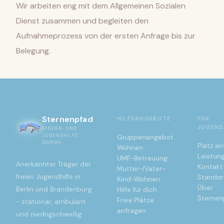
Wir arbeiten eng mit dem Allgemeinen Sozialen
Dienst zusammen und begleiten den
Aufnahmeprozess von der ersten Anfrage bis zur
Belegung.
Sternenpfad
HILFSANGEBOTE
FÜR
JUGEND
KINDER- UND
JUGENDHILFE
Gruppenangebot
GGMBH
Platz an
Wohnen
Leistung
UMF-Betreuung
Anerkannter Träger der
Kontakt
Mutter-/Vater-
freien Jugendhilfe in
Standor
Kind-Wohnen
Über
Berlin und Brandenburg
Hilfe für dich
Sternen
Freie Plätze
- stationär, ambulant
anfragen
und niedrigschwellig.